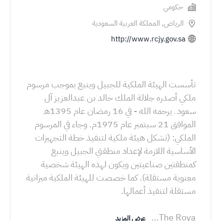
حكومي
الرياض, المملكة العربية السعودية
http://www.rcjy.gov.sa
تأسست الهيئة الملكية للجبيل وينبع بموجب مرسوم
ملكي أصدره جلالة الملك خالد بن عبدالعزيز آل
سعود ـ يرحمه الله - في 16 رمضان عام 1395هـ
الموافق 21 سبتمبر عام 1975م. وجاء في المرسوم
الملكي: (تشكل هيئة ملكية لتنفيذ خطة التجهيزات
الأساسية اللازمة لإعداد منطقتي الجبيل وينبع
كمنطقتين صناعيتين ويكون لهذه الهيئة شخصية
معنوية مستقلة). كما خصصت للهيئة الملكية ميزانية
...
The Roya
عرض المزيد