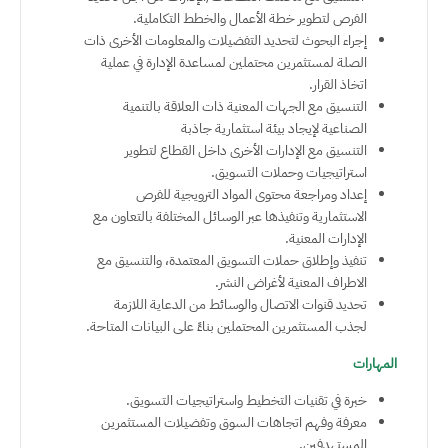
الفرص لتطوير خطة الأعمال والخطط التكاملية.
إجراء البحوث لتحديد التفضيلات والمعلومات الأخرى ذات
الصلة لمستثمرين محتملين لمساعدة الإدارة في عملية
اتخاذ القرار.
التنسيق مع الجهات المعنية ذات العلاقة بالتنمية
الصناعية لإيجاد بيئة استثمارية جاذبة
التنسيق مع الإدارات الأخرى داخل القطاع لتطوير
استراتيجيات وحملات التسويق.
إعداد ومراجعة محتوى المواد الترويجية للفرص
الاستثمارية وتنفيذها عبر الوسائل المختلفة بالتعاون مع
الإدارات المعنية.
تنفيذ وإطلاق حملات التسويق المعتمدة، والتنسيق مع
الاطراف المعنية لأغراض النشر.
تحديد قنوات الاتصال والوسائط من الدعاية اللازمة
لجذب المستثمرين المحتملين بناءً على البيانات المتاحة.
المهارات
خبرة في تقنيات التخطيط واستراتيجيات التسويق.
معرفة وفهم اتجاهات السوق وتفضيلات المستثمرين
المستهدفين.