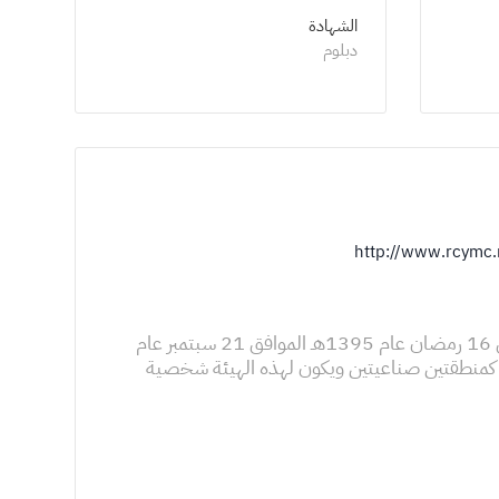
الشهادة
دبلوم
http://www.rcymc
تأسست الهيئة الملكية للجبيل وينبع بموجب مرسوم ملكي أصدره جلالة الملك خالد بن عبدالعزيز آل سعود ـ يرحمه الله - في 16 رمضان عام 1395هـ الموافق 21 سبتمبر عام
نبع كمنطقتين صناعيتين ويكون لهذه الهيئة شخصية