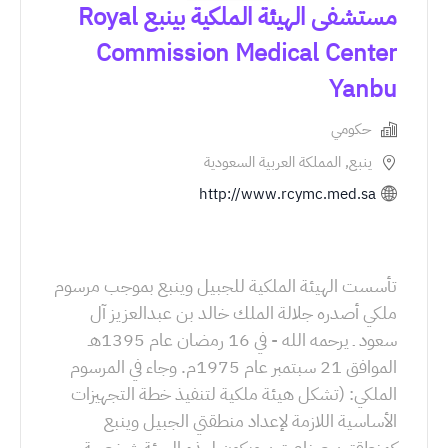
مستشفى الهيئة الملكية بينبع Royal
Commission Medical Center
Yanbu
حكومي
ينبع, المملكة العربية السعودية
http://www.rcymc.med.sa
تأسست الهيئة الملكية للجبيل وينبع بموجب مرسوم
ملكي أصدره جلالة الملك خالد بن عبدالعزيز آل
سعود ـ يرحمه الله - في 16 رمضان عام 1395هـ
الموافق 21 سبتمبر عام 1975م. وجاء في المرسوم
الملكي: (تشكل هيئة ملكية لتنفيذ خطة التجهيزات
الأساسية اللازمة لإعداد منطقتي الجبيل وينبع
كمنطقتين صناعيتين ويكون لهذه الهيئة شخصية