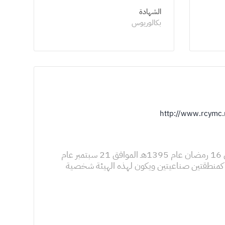
الشهادة
بكالوريوس
http://www.rcymc
تأسست الهيئة الملكية للجبيل وينبع بموجب مرسوم ملكي أصدره جلالة الملك خالد بن عبدالعزيز آل سعود ـ يرحمه الله - في 16 رمضان عام 1395هـ الموافق 21 سبتمبر عام
نبع كمنطقتين صناعيتين ويكون لهذه الهيئة شخصية