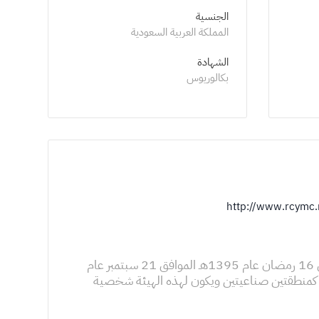
الجنسية
المملكة العربية السعودية
الشهادة
بكالوريوس
http://www.rcymc
تأسست الهيئة الملكية للجبيل وينبع بموجب مرسوم ملكي أصدره جلالة الملك خالد بن عبدالعزيز آل سعود ـ يرحمه الله - في 16 رمضان عام 1395هـ الموافق 21 سبتمبر عام
نبع كمنطقتين صناعيتين ويكون لهذه الهيئة شخصية